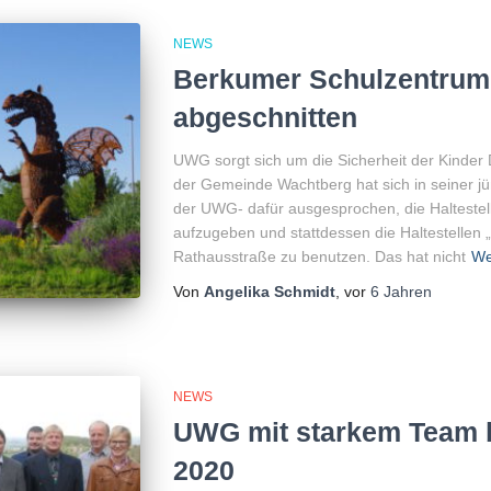
NEWS
Berkumer Schulzentru
abgeschnitten
UWG sorgt sich um die Sicherheit der Kinder 
der Gemeinde Wachtberg hat sich in seiner j
der UWG- dafür ausgesprochen, die Halteste
aufzugeben und stattdessen die Haltestellen 
Rathausstraße zu benutzen. Das hat nicht
We
Von
Angelika Schmidt
, vor
6 Jahren
NEWS
UWG mit starkem Team 
2020