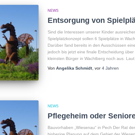
NEWS
Entsorgung von Spielpl
Sind die Interessen unserer Kinder ausreic
Spielplatzkonzept sollen 6 Spielplätze in Wa
Darüber fand bereits in den Ausschüssen eine 
jedoch bis jetzt eine finale Entscheidung über
kleinsten Bürger in Wachtberg noch aus. Lau
Von
Angelika Schmidt
, vor
4 Jahren
NEWS
Pflegeheim oder Senio
Bauvorhaben „Wiesenau“ in Pech Der Rat der
bisherige Planung auf dem Gebiet der Wiese