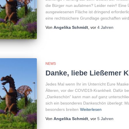
die Bürger nun aufatmen? Leider nein!! Eine
ausgewiesenen Fläche ist dringend erforderlich
eine rechtssichere Grundlage geschaffen wird
Von
Angelika Schmidt
, vor
4 Jahren
NEWS
Danke, liebe Ließemer K
Jedes Mal wenn Ihr im Unterricht Eure Masken 
Älteren, vor der COVID19-Krankheit. Dafür be
„Dankeschön“ kann man auf ganz unterschlie
sich ein besonderes Dankeschön überlegt: M
besonders breiten
Weiterlesen
Von
Angelika Schmidt
, vor
5 Jahren