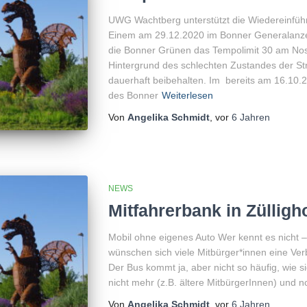
UWG Wachtberg unterstützt die Wiedereinfüh
Einem am 29.12.2020 im Bonner Generalanzeig
die Bonner Grünen das Tempolimit 30 am No
Hintergrund des schlechten Zustandes der St
dauerhaft beibehalten. Im bereits am 16.10.20
des Bonner
Weiterlesen
Von
Angelika Schmidt
, vor
6 Jahren
NEWS
Mitfahrerbank in Züllig
Mobil ohne eigenes Auto Wer kennt es nicht –
wünschen sich viele Mitbürger*innen eine Ve
Der Bus kommt ja, aber nicht so häufig, wie 
nicht mehr (z.B. ältere MitbürgerInnen) und n
Von
Angelika Schmidt
, vor
6 Jahren