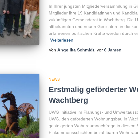
In Ihrer jüngsten Mitgliederversammlung in 
Mitglieder ihre 19 Kandidatinnen und Kandida
zukünftigen Gemeinderat in Wachtberg. Die 
altbekannten und neuen Gesichtern in die ko
erfahrenen politischen Kräfte werden durch e
Weiterlesen
Von
Angelika Schmidt
, vor
6 Jahren
NEWS
Erstmalig geförderter 
Wachtberg
UWG Initiative im Planungs- und Umweltaussc
UWG, den geförderten Wohnungsbau in Wacht
gesteigerten Wohnraumnachfrage in diesem
Einkommensschichten bezahlbaren Wohnraum 