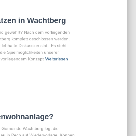
ätzen in Wachtberg
hend gewahrt? Nach dem vorliegenden
chtberg komplett geschlossen werden.
lebhafte Diskussion statt. Es steht
 die Spielmöglichkeiten unserer
t vorliegendem Konzept
Weiterlesen
renwohnanlage?
 Gemeinde Wachtberg legt die
nau in Pech auf Wiedervorlage! Können