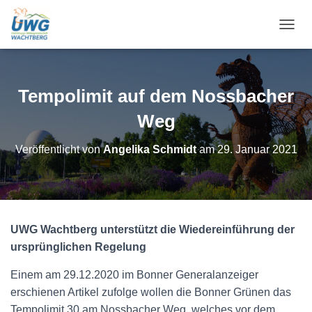
N
A
V
I
G
Tempolimit auf dem Nossbacher
A
T
Weg
I
O
Veröffentlicht von
Angelika Schmidt
am
29. Januar 2021
N
U
M
S
C
H
UWG Wachtberg unterstützt die Wiedereinführung der
A
ursprünglichen Regelung
L
T
E
Einem am 29.12.2020 im Bonner Generalanzeiger
N
erschienen Artikel zufolge wollen die Bonner Grünen das
Tempolimit 30 am Nossbacher Weg, welches vor dem