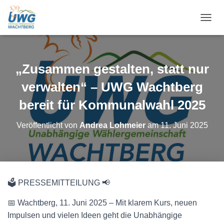
N
A
V
I
G
„Zusammen gestalten, statt nur
A
T
verwalten“ – UWG Wachtberg
I
O
bereit für Kommunalwahl 2025
N
U
Veröffentlicht von
Andrea Lohmeier
am
11. Juni 2025
M
S
C
H
A
L
🗳️ PRESSEMITTEILUNG 📢
T
E
📅 Wachtberg, 11. Juni 2025 – Mit klarem Kurs, neuen
N
Impulsen und vielen Ideen geht die Unabhängige